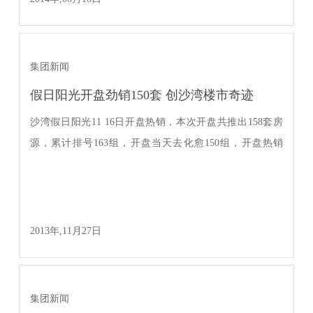
集团新闻
假日阳光开盘劲销150套 创沙湾楼市奇迹
沙湾假日阳光11 16日开盘热销，本次开盘共推出158套房
源，累计排号163组，开盘当天去化愈150组，开盘热销
95%。在房市一直以...
2013年,11月27日
集团新闻