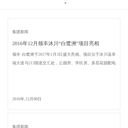
集团新闻
2016年12月领丰沐川“白鹭洲”项目亮相
领丰·白鹭洲于2017年1月3日盛大亮相。项目位于沐川县幸
福大道与213国道交汇处，公园旁、学区房、多层花园配电
梯洋房。项目总...
2016年,12月08日
集团新闻