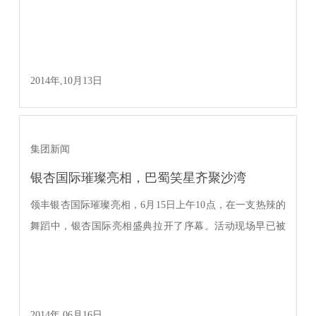
人，现场人气高...
2014年,10月13日
集团新闻
银杏国际璀璨亮相，巴蜀笑星齐聚沙湾
领丰银杏国际璀璨亮相，6月15日上午10点，在一支热辣的
舞蹈中，银杏国际亮相盛典拉开了序幕。活动现场早已被
热情的市民围...
2014年,06月16日