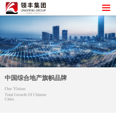
中国综合地产旗帜品牌
Our Vision
Total Growth Of Chinese
Cities