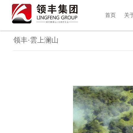
首页
关
领丰·雲上澜山