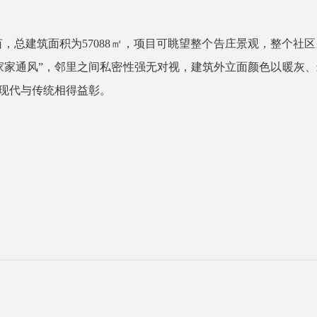
61亩，总建筑面积为57088㎡，项目可眺望整个告庄景观，整个社
家家通风”，邻里之间私密性强无对视，建筑外立面颜色以暖灰
现代与传统相得益彰。